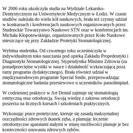
W 2006 roku ukończyła studia na Wydziale Lekarsko-
Dentystycznym na Uniwersytecie Medycznym w Łodzi. W czasie
studiów należała do wielu kół naukowych, brała też czynny udział
w konkursach i konferencjach naukowych organizowanych przez
Studenckie Towarzystwo Naukowe STN oraz w konferencjach im.
Michała Kłopotowskiego, organizowanych przez Koło Naukowe
mieszczące się przy Zakładzie Protetyki Stomatologicznej.
Wybitna studentka. Od czwartego roku uczestniczyła w
indywidualnym toku nauczania pod opieką Zakładu Propedeutyki i
Diagnostyki Stomatologicznej. Stypendystka Ministra Zdrowia (za
ponadprzeciętne wyniki w nauce i działalność wykraczającą poza
ramy programu dydaktycznego). Brała również udział w
międzynarodowym programie Special Smile, przeprowadzając
stomatologiczne badania przesiewowe u uczestników paraolimpiad.
W codziennej praktyce w Art Dental zajmuje się stomatologią
estetyczną oraz ortodoncją. Swoją wiedzę z zakresu ortodoncji
poszerza na licznych kursach i szkoleniach praktycznych.
Wykonując prace protetyczne, kieruje się zasadą maksymalnej
oszczędności zdrowych tkanek zęba, a planując leczenie
ortodontyczne aparatami stałymi w miarę możliwości planuje je bez
konieczności usuwania zdrowych zębów.