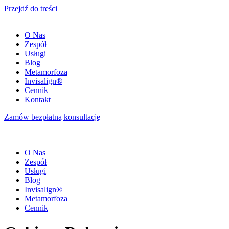
Przejdź do treści
O Nas
Zespół
Usługi
Blog
Metamorfoza
Invisalign®
Cennik
Kontakt
Zamów bezpłatną konsultację
O Nas
Zespół
Usługi
Blog
Invisalign®
Metamorfoza
Cennik